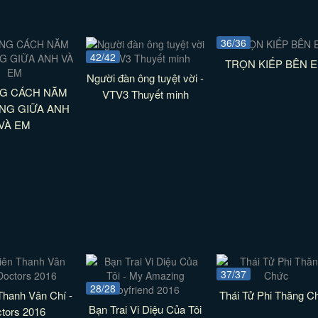
36/36
42/42
TRỌN KIẾP BÊN 
Người đàn ông tuyệt vời -
G CÁCH NĂM
VTV3 Thuyết minh
NG GIỮA ANH
VÀ EM
37/37
28/28
Thanh Vân Chí -
Thái Tử Phi Thăng C
Bạn Trai Vi Diệu Của Tôi
tors 2016