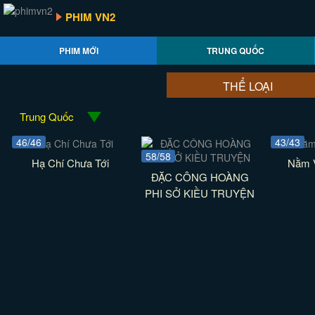
PHIM VN2
PHIM MỚI
TRUNG QUỐC
THỂ LOẠI
Trung Quốc
46/46
43/43
58/58
Hạ Chí Chưa Tới
Nằm 
ĐẶC CÔNG HOÀNG
PHI SỞ KIỀU TRUYỆN