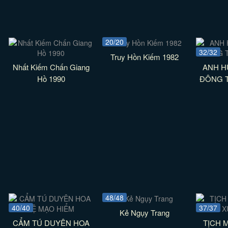
20/20
32/32
Truy Hồn Kiếm 1982
Nhất Kiếm Chấn Giang
ANH 
Hồ 1990
ĐÔNG T
48/48
40/40
37/37
Kẻ Ngụy Trang
CẨM TÚ DUYÊN HOA
TỊCH 