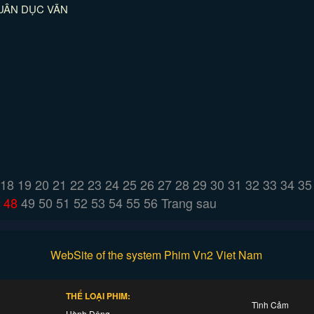
UÂN DỤC VÃN
18
19
20
21
22
23
24
25
26
27
28
29
30
31
32
33
34
35
48
49
50
51
52
53
54
55
56
Trang sau
WebSite of the system Phim Vn2 Viet Nam
THỂ LOẠI PHIM:
Tình Cảm
Hành Động