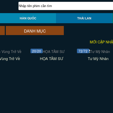
HÀN QUỐC
THÁI LAN
DANH MỤC
MỚI CẬP NHẬ
20/20
72/72
Vùng Trở Về
HỌA TÂM SƯ
Tư Mỹ Nhân