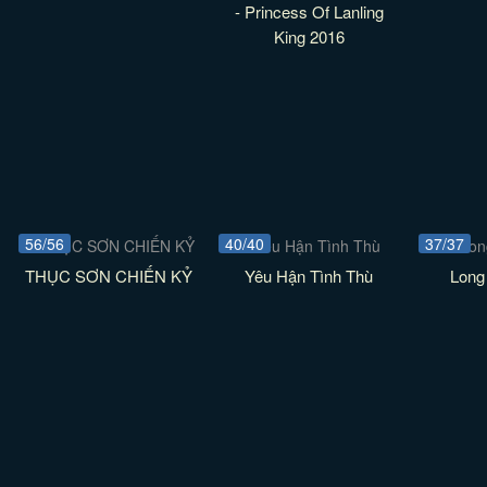
- Princess Of Lanling
King 2016
56/56
40/40
37/37
THỤC SƠN CHIẾN KỶ
Yêu Hận Tình Thù
Long