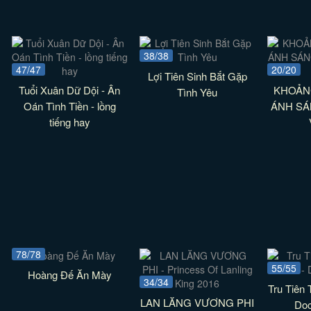
38/38
47/47
20/20
Lợi Tiên Sinh Bắt Gặp
Tuổi Xuân Dữ Dội - Ân
KHOẢN
Tình Yêu
Oán Tình Tiền - lồng
ÁNH SÁ
tiếng hay
78/78
55/55
Hoàng Đế Ăn Mày
34/34
Tru Tiên 
LAN LĂNG VƯƠNG PHI
Doc