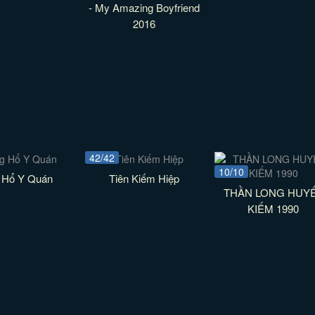
- My Amazing Boyfriend
2016
42/42
10/10
 Hổ Y Quán
Tiên Kiếm Hiệp
THẦN LONG HUY
KIẾM 1990