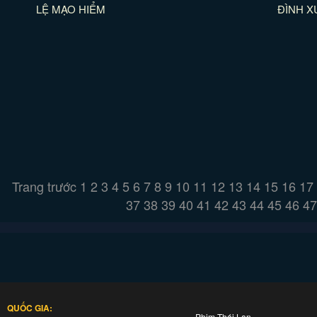
LỆ MẠO HIỂM
ĐÌNH X
Trang trước
1
2
3
4
5
6
7
8
9
10
11
12
13
14
15
16
17
37
38
39
40
41
42
43
44
45
46
47
QUỐC GIA:
Phim Thái Lan