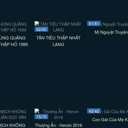
81/81
42/42
Mị Nguyệt Truyện
HÙNG QUẢNG
TÂN TIÊU THẬP NHẤT
HẬP HỔ 1999
LANG
42/42
15/15
Con Gái Của Mẹ K
MỊCH KHÔNG
Thượng Ẩn - Heroin 2016