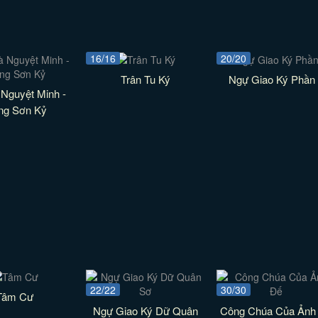
16/16
20/20
Trân Tu Ký
Ngự Giao Ký Phần
Nguyệt Minh -
ng Sơn Kỷ
22/22
30/30
Tâm Cư
Ngự Giao Ký Dữ Quân
Công Chúa Của Ảnh