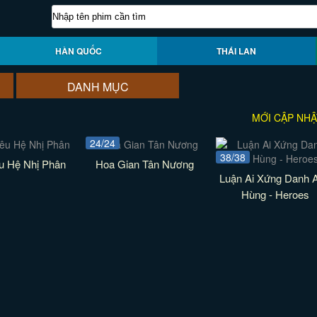
HÀN QUỐC
THÁI LAN
DANH MỤC
MỚI CẬP NHẬ
24/24
38/38
u Hệ Nhị Phân
Hoa Gian Tân Nương
Luận Ai Xứng Danh 
Hùng - Heroes