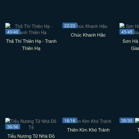
22/22
40/40
45/45
Chúc Khanh Hảo
Thả Thí Thiên Hạ - Tranh
Sơn Hà 
Thiên Hạ
Gia
16/16
35/35
36/36
Thiên Kim Khó Tránh
Tiểu Nương Tử Nhà Đồ