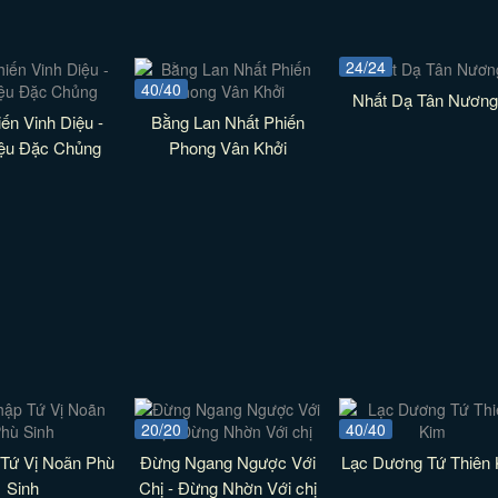
24/24
40/40
Nhất Dạ Tân Nương
ến Vinh Diệu -
Bằng Lan Nhất Phiến
iệu Đặc Chủng
Phong Vân Khởi
20/20
40/40
 Tứ Vị Noãn Phù
Đừng Ngang Ngược Với
Lạc Dương Tứ Thiên
Sinh
Chị - Đừng Nhờn Với chị