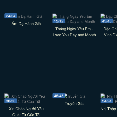
24/24
12/12
45/45
Ám Dạ Hành Giả
Tháng Ngày Yêu Em -
Đặc Chi
Love You Day and Month
Vinh D
45/45
30/30
24/24
Truyền Gia
Xin Chào Người Yêu
Nhị Thập
Quất Tử Của Tôi