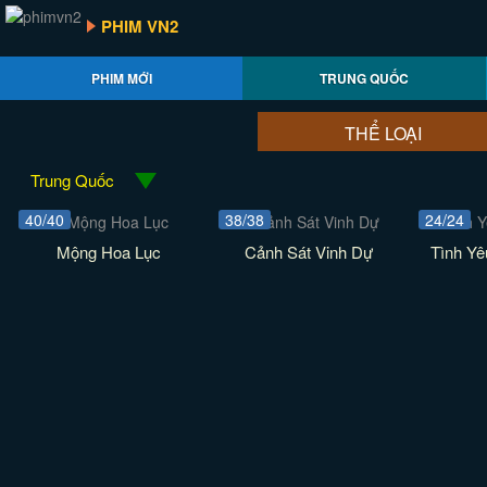
PHIM VN2
PHIM MỚI
TRUNG QUỐC
THỂ LOẠI
Trung Quốc
40/40
38/38
24/24
Mộng Hoa Lục
Cảnh Sát Vinh Dự
Tình Yê