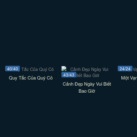
40/40
24/24
43/43
Quy Tắc Của Quý Cô
Một Vạ
Cảnh Đẹp Ngày Vui Biết
Bao Giờ