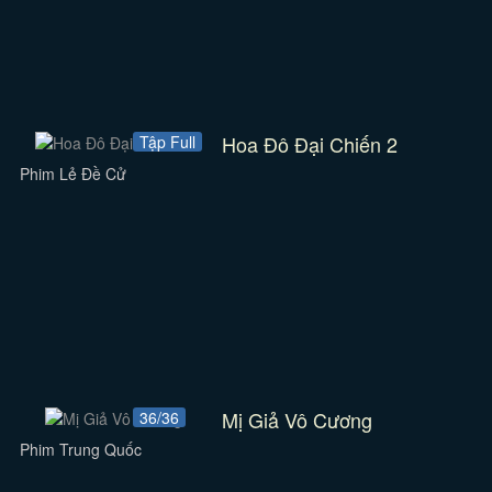
Hoa Đô Đại Chiến 2
Tập Full
Phim Lẻ Đề Cử
Mị Giả Vô Cương
36/36
Phim Trung Quốc