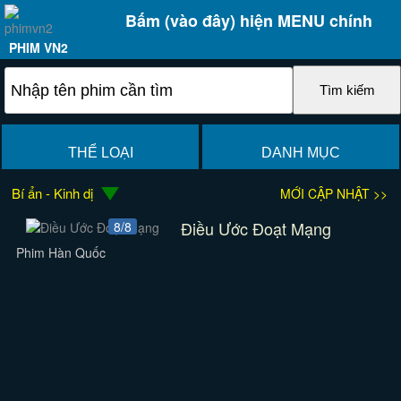
Bấm (vào đây) hiện MENU chính
PHIM VN2
THỂ LOẠI
DANH MỤC
Bí ẩn - Kinh dị
MỚI CẬP NHẬT >>
Điều Ước Đoạt Mạng
8/8
Phim Hàn Quốc